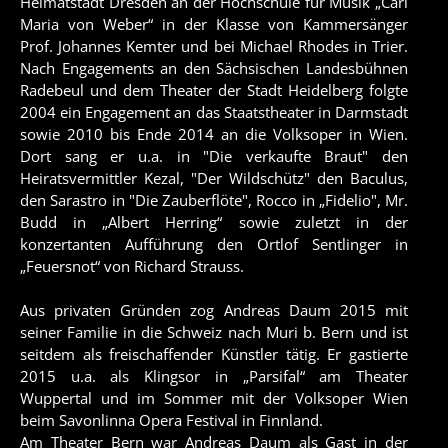
Heimatstadt Dresden an der Hochschule für Musik „Carl
Maria von Weber“ in der Klasse von Kammersänger
Prof. Johannes Kemter und bei Michael Rhodes in Trier.
Nach Engagements an den Sächsischen Landesbühnen
Radebeul und dem Theater der Stadt Heidelberg folgte
2004 ein Engagement an das Staatstheater in Darmstadt
sowie 2010 bis Ende 2014 an die Volksoper in Wien.
Dort sang er u.a. in "Die verkaufte Braut" den
Heiratsvermittler Kezal, "Der Wildschütz" den Baculus,
den Sarastro in "Die Zauberflöte", Rocco in „Fidelio", Mr.
Budd in „Albert Herring“ sowie zuletzt in der
konzertanten Aufführung den Ortlof Sentlinger in
„Feuersnot“ von Richard Strauss.
Aus privaten Gründen zog Andreas Daum 2015 mit
seiner Familie in die Schweiz nach Muri b. Bern und ist
seitdem als freischaffender Künstler tätig. Er gastierte
2015 u.a. als Klingsor in „Parsifal“ am Theater
Wuppertal und im Sommer mit der Volksoper Wien
beim Savonlinna Opera Festival in Finnland.
Am Theater Bern war Andreas Daum als Gast in der